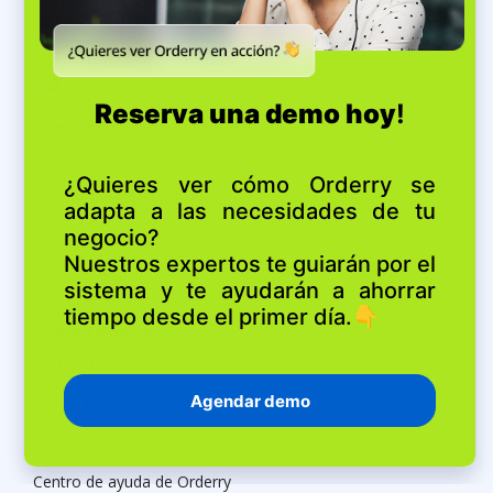
Aplicación Orderry
Herramientas de IA
Comparación de software
Alternativa a RepairShopr
Alternativa a RepairDesk
Alternativa a Shopmonkey
Alternativa a Kickserv
Sobre Orderry
Precios de Orderry
Novedades de Orderry
API pública de Orderry
Centro de ayuda de Orderry