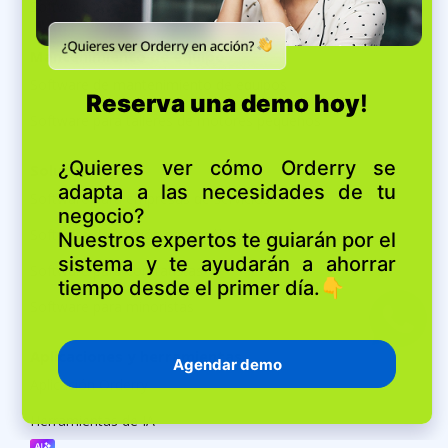
Software para contratistas eléctricos
Mantenimiento de equipo
Software de mantenimiento de equipos
Software para talleres de motores pequeños
Soluciones
Software para empresas de servicios
Software de gestión para múltiples tiendas
Software para contratistas
Software para minoristas
Aplicaciones y herramientas
Aplicación Orderry
Herramientas de IA