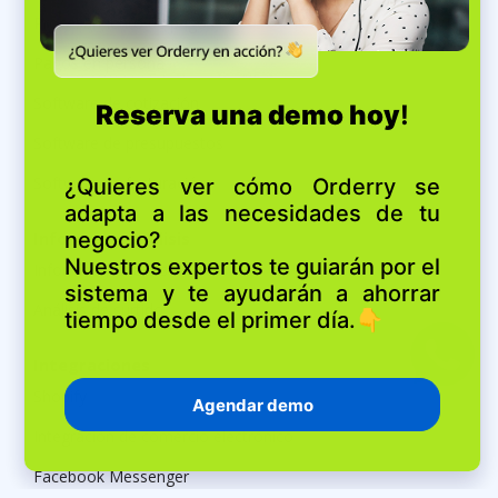
Procesamiento de pagos
Pagos en persona
Software de cotización
Software de presupuestos
Software de facturación
Informes y análisis
Informes y análisis
Análisis de surtido
Integraciones
Shopify
Integración de comercio electrónico
Facebook Messenger