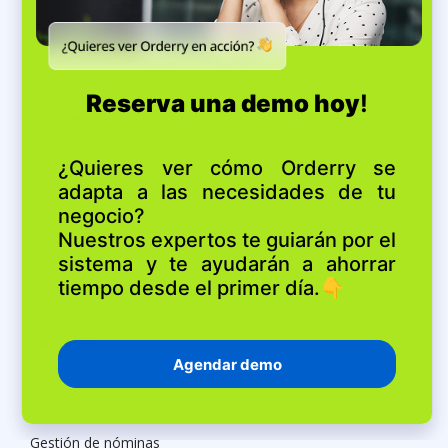
Gestión de clientes
Chats y redes sociales
Inventarios
Administrar inventarios
Software de gestión de inventarios
Software de gestión de almacenes
Inventario físico
Ubicaciones de contenedores
Personal
Gestor de empleados
Horarios de trabajo
Gestión de nóminas