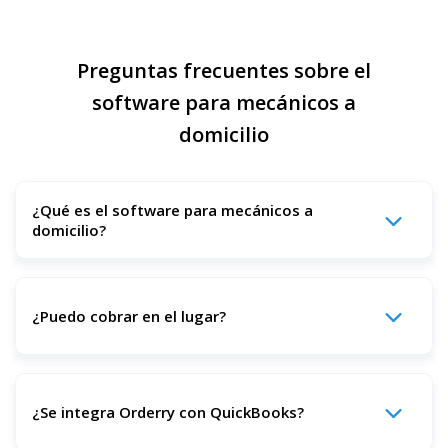
Preguntas frecuentes sobre el
software para mecánicos a
domicilio
¿Qué es el software para mecánicos a
domicilio?
Es una plataforma que ayuda a los negocios de
reparación de automóviles in situ a gestionar trabajos,
¿Puedo cobrar en el lugar?
programación, repuestos, facturación y comunicación con
clientes en un solo sistema.
Por supuesto. Por supuesto. Puede aceptar pagos en línea
al instante mediante integraciones con Square y Stripe.
¿Se integra Orderry con QuickBooks?