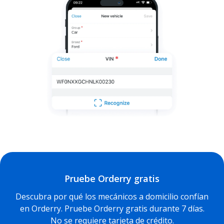
Pruebe Orderry gratis
Descubra por qué los mecánicos a domicilio confían
en Orderry. Pruebe Orderry gratis durante 7 días.
No se requiere tarjeta de crédito.