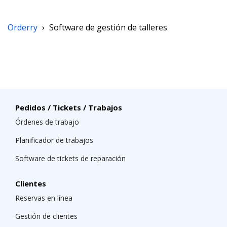
básico: configurar el flujo de trabajo principal, añadir
sistema más adelante.
registros clave y empezar a utilizar el software de gestión
de talleres de Orderry para los nuevos trabajos. Si
Orderry
›
Software de gestión de talleres
necesitas migrar datos antiguos, la configuración puede
llevar más tiempo. La ayuda para la incorporación de
Orderry puede incluir la importación de datos, formularios,
estados, plantillas y notificaciones en los planes
compatibles. Eso facilita el cambio cuando pasas de un
calendario en papel o de hojas de cálculo.
Pedidos / Tickets / Trabajos
Órdenes de trabajo
Planificador de trabajos
Software de tickets de reparación
Clientes
Reservas en línea
Gestión de clientes