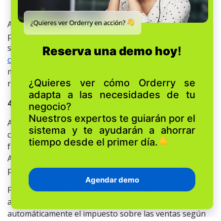
pagos con los formularios públicos de Orderry.
Además, puede acceder a un sistema de pasarela de
pagos integrado en sus facturas para pagos con un
solo clic. A través de nuestro
software de gestión de
clientes
, puede gestionar las relaciones con los clientes
mediante el CRM. Con un flujo de efectivo mejorado,
reducirá la dependencia de la deuda a corto plazo.
4. Cumplimiento y preparación para auditorías
Automatizar su facturación garantiza que su empresa
cumpla con los requisitos de auditoría y las leyes
fiscales mediante registros estandarizados y trazables.
Al utilizar el
CRM para pequeñas empresas
de Orderry,
puede simplificar las operaciones diarias de su PYME.
Por ejemplo, puede aplicar la función de
automatización de impuestos que calcula
automáticamente el impuesto sobre las ventas según