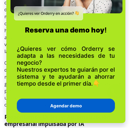
crezca junto con su empresa y se adapte a las
demandas cambiantes. Busque una solución capaz de
manejar un mayor volumen de datos, tareas más
complejas y un número creciente de usuarios. Las
herramientas basadas en la nube destacan en este
aspecto, ya que son ágiles y se adaptan a las
variaciones de demanda sin requerir actualizaciones en
la infraestructura.
Opte por un proveedor que actualice sus herramientas
de inteligencia artificial con frecuencia, con el fin de
mantenerse al día con los cambios del entorno,
garantizar la seguridad y asegurar la relevancia a largo
plazo. Por ejemplo, las tiendas en Shopify pueden
utilizar programas de fidelización como Smile.io para
ofrecer beneficios a sus clientes.
Presentamos Orderry: Automatización
empresarial impulsada por IA