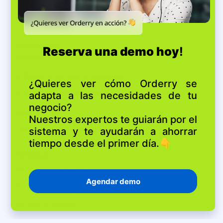
Gestión de clientes
Chats y redes sociales
Inventarios
Administrar inventarios
Software de gestión de inventarios
Software de gestión de almacenes
Inventario físico
Ubicaciones de contenedores
Personal
Gestor de empleados
Horarios de trabajo
Gestión de nóminas