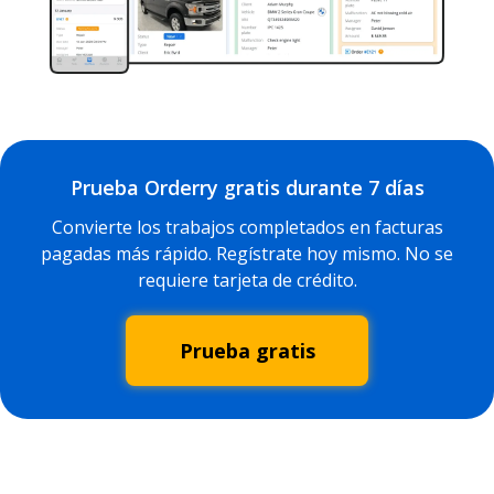
Prueba Orderry gratis durante 7 días
Convierte los trabajos completados en facturas
pagadas más rápido. Regístrate hoy mismo. No se
requiere tarjeta de crédito.
Prueba gratis