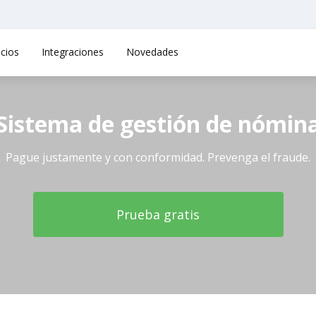
cios
Integraciones
Novedades
Sistema de gestión de nómin
Pague justamente y con conformidad. Prevenga el fraude.
Prueba gratis