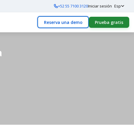
+52 55 7100 3120
Iniciar sesión
Esp
Reserva una demo
Prueba gratis
a