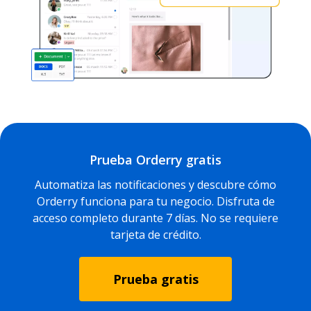
Prueba Orderry gratis
Automatiza las notificaciones y descubre cómo
Orderry funciona para tu negocio. Disfruta de
acceso completo durante 7 días. No se requiere
tarjeta de crédito.
Prueba gratis