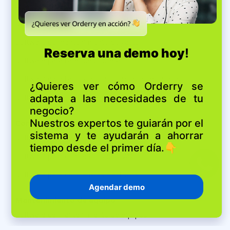
Talleres de reparación
Software de taller de reparación
Software de mantenimiento de yates
Software para taller de bicicletas
Software para talleres de instrumentos musicales
Software de gestión de joyerías
Contratistas
Software para servicios en campo
Software para contratistas de HVAC
Software para contratistas eléctricos
Mantenimiento de equipo
Software de mantenimiento de equipos