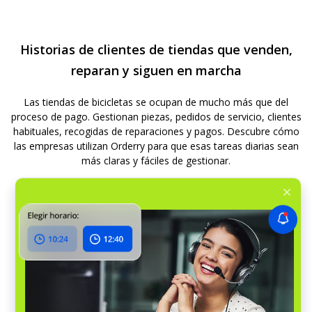
pagos se pueden sincronizar entre Orderry y tu software
mantener una hoja de cálculo separada para cada tipo de
de contabilidad. Si necesitas otra conexión, Orderry
artículo.
también es compatible con Zapier, Make, webhooks y
Historias de clientes de tiendas que venden,
opciones basadas en API para flujos de trabajo
personalizados. Esto le ofrece a tu tienda una forma de
reparan y siguen en marcha
conectar formularios, contactos, clientes potenciales y
otras herramientas cuando una integración nativa no es
Las tiendas de bicicletas se ocupan de mucho más que del
suficiente.
proceso de pago. Gestionan piezas, pedidos de servicio, clientes
habituales, recogidas de reparaciones y pagos. Descubre cómo
las empresas utilizan Orderry para que esas tareas diarias sean
más claras y fáciles de gestionar.